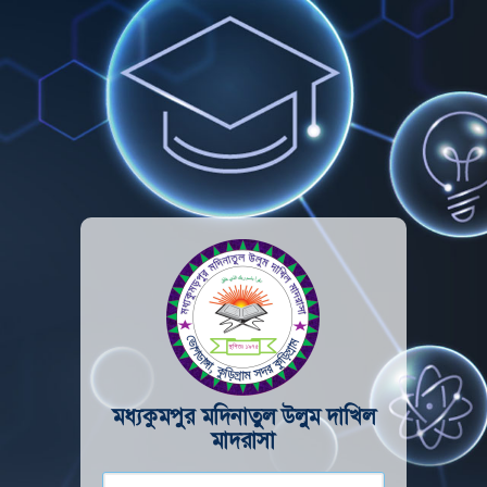
মধ্যকুমপুর মদিনাতুল উলুম দাখিল
মাদরাসা