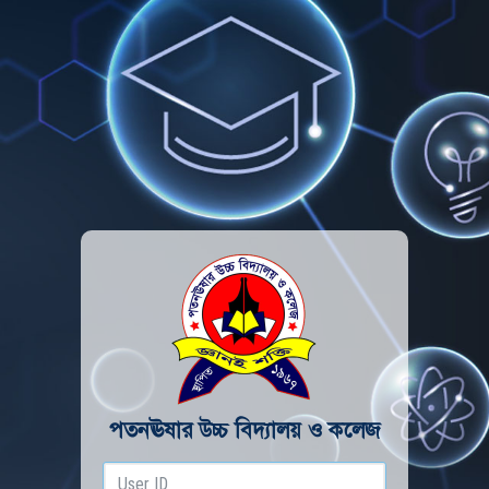
পতনঊষার উচ্চ বিদ্যালয় ও কলেজ